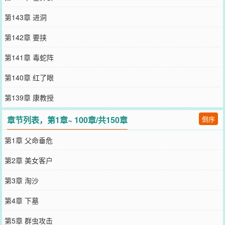
第143章 进洞
第142章 要挟
第141章 毒蛇阵
第140章 红了眼
第139章 康教授
章节列表，第1章~ 100章/共150章
倒序
第1章 父命垂危
第2章 美女客户
第3章 淘沙
第4章 下墓
第5章 群虫攻击