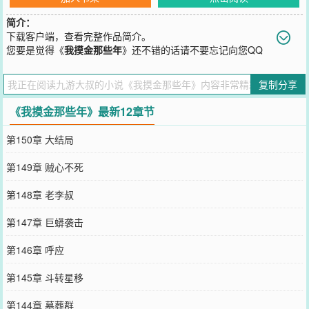
简介：
下载客户端，查看完整作品简介。
您要是觉得《
我摸金那些年
》还不错的话请不要忘记向您QQ
群和微博微信里的朋友推荐哦！
复制分享
《我摸金那些年》最新12章节
第150章 大结局
第149章 贼心不死
第148章 老李叔
第147章 巨蟒袭击
第146章 呼应
第145章 斗转星移
第144章 墓葬群