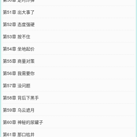
第51章 出大事了
第52章 态度强硬
第53章 按不住
第54章 坐地起价
第55章 商量对策
第56章 我需要你
第57章 没问题
第58章 背后下黑手
第59章 乌云遮月
第60章 神秘的尿罐子
第61章 那口枯井