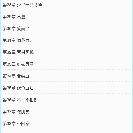
第28章 少了一只胳膊
第29章 出墓
第30章 笑面尸
第31章 满载而归
第32章 荒村客栈
第33章 红衣厉灵
第34章 舌尖血
第35章 绿色血泪
第36章 不打不相识
第37章 做朋友
第38章 带回家