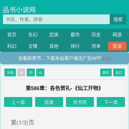
品书小说网
搜索
首页
玄幻
武侠
都市
历史
网游
科幻
言情
其他
排行
完本
登录
追看新章节，下载本站客户端无广告APP
↓↓↓
字体
大
中
小
换手
关灯
第586章：各色贺礼-《仙工开物》
上一章
目录
存书签
下一章
第(1/3)页