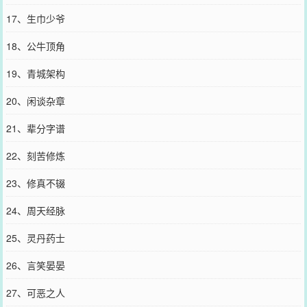
17、生巾少爷
18、公牛顶角
19、青城架构
20、闲谈杂章
21、辈分字谱
22、刻苦修炼
23、修真不辍
24、周天经脉
25、灵丹药士
26、言笑晏晏
27、可恶之人