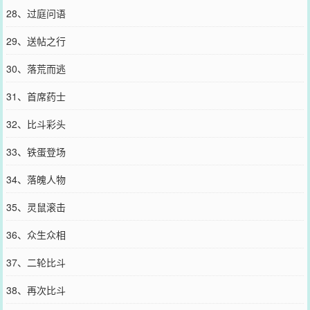
28、过庭问语
29、送帖之行
30、落荒而逃
31、首席药士
32、比斗彩头
33、铁蛋登场
34、落魄人物
35、灵鼠滚击
36、众生众相
37、二轮比斗
38、再次比斗