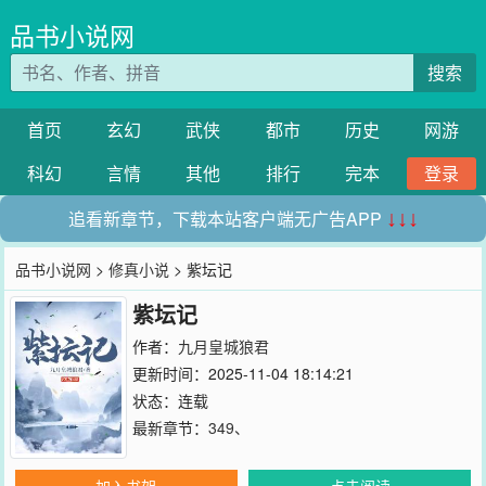
品书小说网
搜索
首页
玄幻
武侠
都市
历史
网游
科幻
言情
其他
排行
完本
登录
追看新章节，下载本站客户端无广告APP
↓↓↓
品书小说网
>
修真小说
> 紫坛记
紫坛记
作者：
九月皇城狼君
更新时间：2025-11-04 18:14:21
状态：连载
最新章节：
349、
加入书架
点击阅读