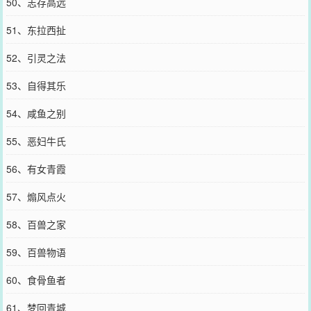
50、志存高远
51、东拉西扯
52、引灵之法
53、自得其乐
54、咸鱼之别
55、恶妇牛氏
56、有女青霞
57、煽风点火
58、百兽之家
59、百兽物语
60、食骨鱼者
61、梦回青城