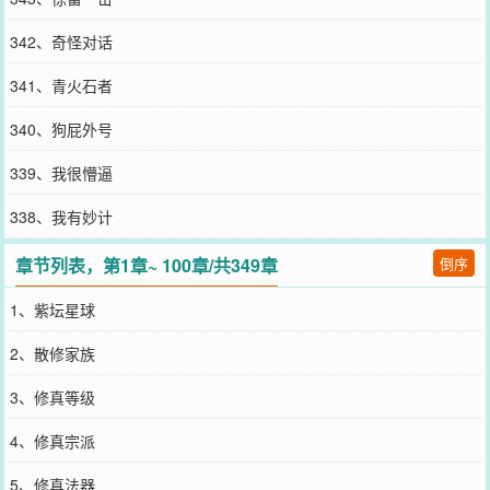
342、奇怪对话
341、青火石者
340、狗屁外号
339、我很懵逼
338、我有妙计
章节列表，第1章~ 100章/共349章
倒序
1、紫坛星球
2、散修家族
3、修真等级
4、修真宗派
5、修真法器