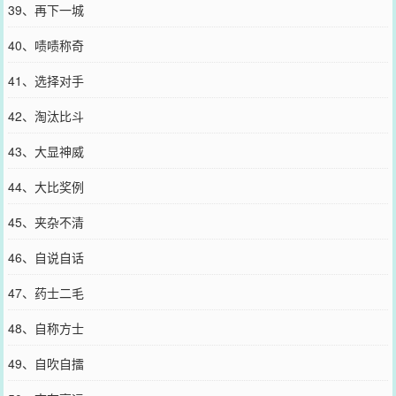
39、再下一城
40、啧啧称奇
41、选择对手
42、淘汰比斗
43、大显神威
44、大比奖例
45、夹杂不清
46、自说自话
47、药士二毛
48、自称方士
49、自吹自擂