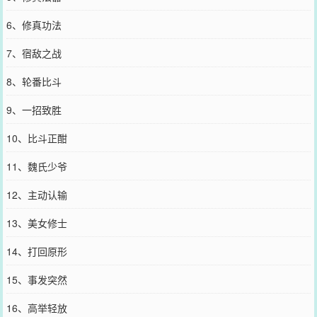
6、修真功法
7、宿敌之战
8、轮番比斗
9、一招致胜
10、比斗正酣
11、魏氏少爷
12、主动认输
13、美女修士
14、打回原形
15、事发突然
16、高举轻放