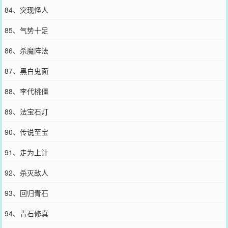
84、突现怪人
85、气势十足
86、杀魔阵法
87、黑白鬼面
88、李代桃僵
89、法宝石灯
90、传说至宝
91、走为上计
92、杀灭敌人
93、回归青石
94、青石修真