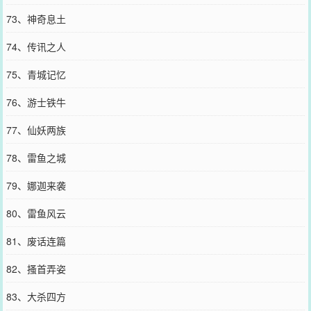
73、神奇息土
74、传讯之人
75、青城记忆
76、游士铁牛
77、仙妖两族
78、雷鱼之城
79、娜迦来袭
80、雷鱼风云
81、废话连篇
82、搔首弄姿
83、大杀四方