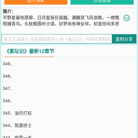
简介：
平野星垂怅廖廓，日月星辰任我握。鸂鶒竞飞风浪晚，一襟晚
照捕青鸟。头枕晚霞听沙语，好梦尚有神女伴。却道世间多苦
惑，青石居士自在妙。
您要是觉得《
紫坛记
》还不错的话请不要忘记向您QQ群和微博微信里
复制分享
的朋友推荐哦！
《紫坛记》最新12章节
349、
348、
347、
346、
345、油尽灯枯
344、筑基修士
343、惊雷一击