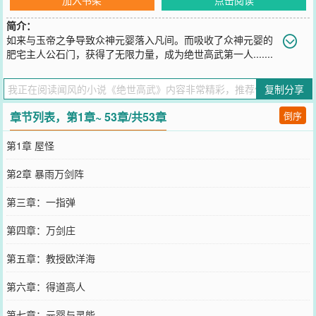
简介：
如来与玉帝之争导致众神元婴落入凡间。而吸收了众神元婴的
肥宅主人公石门，获得了无限力量，成为绝世高武第一人.......
您要是觉得《
绝世高武
》还不错的话请不要忘记向您QQ群和微博微信
里的朋友推荐哦！
复制分享
章节列表，第1章~ 53章/共53章
倒序
第1章 屋怪
第2章 暴雨万剑阵
第三章：一指弹
第四章：万剑庄
第五章：教授欧洋海
第六章：得道高人
第七章：元婴与灵能