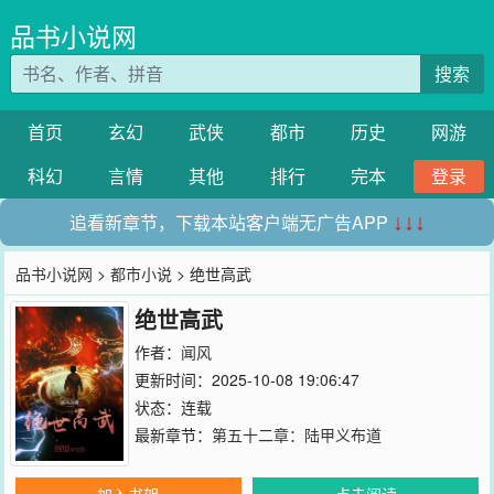
品书小说网
搜索
首页
玄幻
武侠
都市
历史
网游
科幻
言情
其他
排行
完本
登录
追看新章节，下载本站客户端无广告APP
↓↓↓
品书小说网
>
都市小说
> 绝世高武
绝世高武
作者：
闻风
更新时间：2025-10-08 19:06:47
状态：连载
最新章节：
第五十二章：陆甲义布道
加入书架
点击阅读