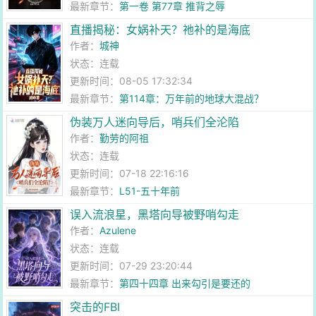
最新章节：
第一卷 第77章 推背之辱
直播揭秘：女娲补天？祂补的是海底
作者：
城神
状态：连载
更新时间：08-05 17:32:34
最新章节：
第114章：万年前的地球大混战？
伪装万人迷向导后，哨兵们全沦陷
作者：
勤劳的阿祖
状态：连载
更新时间：07-18 22:16:16
最新章节：
L51-五十年前
误入流浪星，黑塔向导被野哨勾走
作者：
Azulene
状态：连载
更新时间：07-29 23:20:44
最新章节：
第四十四章 出来勾引是要还的
突击的FBI