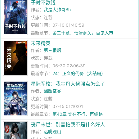
子时不数钱
作者：
我是大帅哥Bh
状态：连载
更新时间：07-10 01:40:59
最新章节：
第二十章：债清乡关，百鬼入市
未来精英
作者：
第三根烟
状态：连载
更新时间：06-30 02:06:39
最新章节：
24：正义的代价（大结局）
星际军校：我金丹大佬强点怎么了
作者：
幽幽空谷
状态：连载
更新时间：07-15 01:10:01
最新章节：
第40章 实在不行，再绕路
丧尸末世：别害怕我不是什么好人
作者：
远眺观山